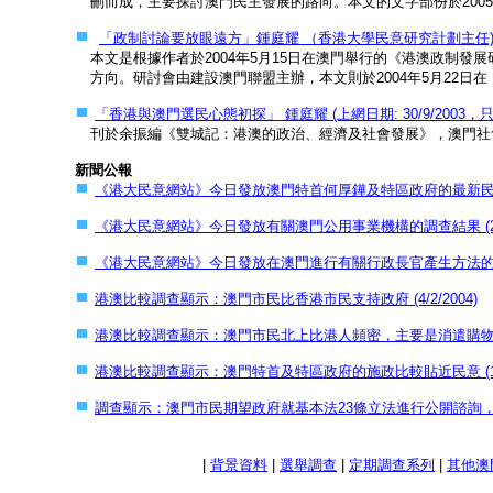
刪而成，主要探討澳門民主發展的路向。本文的文字部份於2005
「政制討論要放眼遠方」鍾庭耀 （香港大學民意研究計劃主任) (22/
本文是根據作者於2004年5月15日在澳門舉行的《港澳政制
方向。研討會由建設澳門聯盟主辦，本文則於2004年5月22日
「香港與澳門選民心態初探」 鍾庭耀 (上網日期: 30/9/2003，只
刊於余振編《雙城記：港澳的政治、經濟及社會發展》，澳門社會科學
新聞公報
《港大民意網站》今日發放澳門特首何厚鏵及特區政府的最新民望數字 
《港大民意網站》今日發放有關澳門公用事業機構的調查結果 (29/3
《港大民意網站》今日發放在澳門進行有關行政長官產生方法的調查結果
港澳比較調查顯示：澳門市民比香港市民支持政府 (4/2/2004)
港澳比較調查顯示：澳門市民北上比港人頻密，主要是消遣購物 (31/
港澳比較調查顯示：澳門特首及特區政府的施政比較貼近民意 (17/1
調查顯示：澳門市民期望政府就基本法23條立法進行公開諮詢，但不
|
背景資料
|
選舉調查
|
定期調查系列
|
其他澳