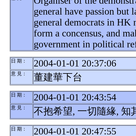
Organiser of the demonstr
general have passion but 
general democrats in HK n
form a concensus, and mak
government in political r
2004-01-01 20:37:06
日 期：
意 見：
董建華下台
2004-01-01 20:43:54
日 期：
意 見：
不抱希望, 一切隨緣, 
2004-01-01 20:47:55
日 期：