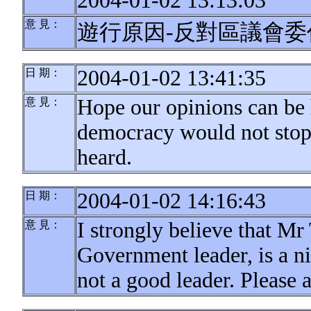
2004-01-02 13:13:03
意 見：
遊行原因-反對區議會委任
2004-01-02 13:41:35
日 期：
Hope our opinions can be
意 見：
democracy would not stop 
heard.
2004-01-02 14:16:43
日 期：
I strongly believe that 
意 見：
Government leader, is a ni
not a good leader. Please 