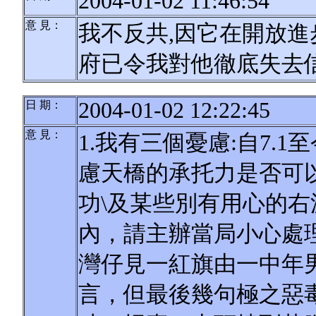
2004-01-02 11:46:54
意 見：
我不反共,因它在開放進
府已令我對他徹底失去
2004-01-02 12:22:45
日 期：
意 見：
1.我有三個憂慮:自7.
慮天橋的承托力是否可以
功\及某些別有用心的
內，請主辦當局小心處理
灣仔見一紅旗由一中年
言，但最後幾句極之惡