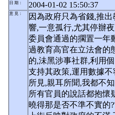
2004-01-02 15:50:37
日 期：
意 見：
因為政府只為省錢,推
響,一意孤行,尤其停辦
委員會通過的擱置一年動
過教育高官在立法會的態
的,沬黑涉事社群,利用
支持其政策,運用數據不
所見,親耳所聞,我都不
所有官員的說話都抱懷疑
曉得那是否不準不實的?