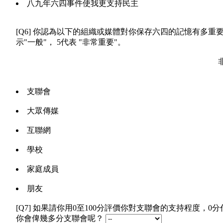
八九年六四事件使我更支持民主
[Q6] 你認為以下的組織或媒體對你保存六四的記憶有多重要
示"一般"， 5代表 "非常重要"。
非
支聯會
大眾傳媒
互聯網
學校
家庭成員
朋友
[Q7] 如果請你用0至100分評價你對支聯會的支持程度，0
你會俾幾多分支聯會呢？