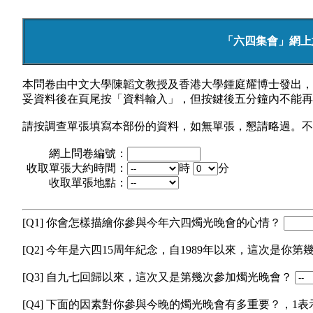
「六四集會」網上意
本問卷由中文大學陳韜文教授及香港大學鍾庭耀博士發出，
妥資料後在頁尾按「資料輸入」，但按鍵後五分鐘內不能再
請按調查單張填寫本部份的資料，如無單張，懇請略過。不
網上問卷編號：
收取單張大約時間：
時
分
收取單張地點：
[Q1] 你會怎樣描繪你參與今年六四燭光晚會的心情？
[Q2] 今年是六四15周年紀念，自1989年以來，這次是你
[Q3] 自九七回歸以來，這次又是第幾次參加燭光晚會？
[Q4] 下面的因素對你參與今晚的燭光晚會有多重要？，1表示 