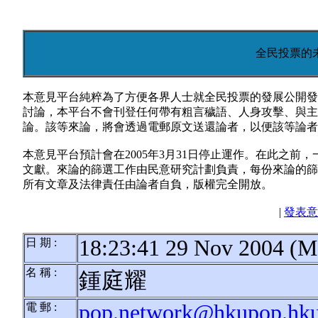
全民投票的
本意見平台純粹為了方便各界人士就全民投票的發展公開發
討論，本平台不會刊登任何帶有粗言穢語、人身攻擊、與主
論。該等來論，將會透過電郵原文送還論者，以便該等論者
本意見平台預計會在2005年3月31日停止運作。在此之
文獻。來論的篩選工作由民意研究計劃負責，每份來論的篩
所有文章及法律責任由論者自負，版權完全開放。
|
發表意
18:23:41 29 Nov 2004 (M
日 期 :
名 稱 :
鍾庭耀
pop.network@hkupop.hku
電 郵 :