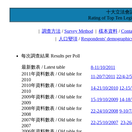
十大立法會
Rating of Top Ten Legi
|
調查方法
/
Survey Method
|
樣本資料
/
Conta
|
人口變項
/
Respondents' demographic
每次調查結果 Results per Poll
最新數表 / Latest table
8-11/10/2011
2011年資料數表 / Old table for
11-20/7/2011
22/4-2/
2010
2010年資料數表 / Old table for
14-21/10/2010
12-15/
2010
2009年資料數表 / Old table for
15-19/10/2009
14-18/
2009
2008年資料數表 / Old table for
22-24/10/2008
9-10/7
2008
2007年資料數表 / Old table for
22-25/10/2007
23-26
2007
2006年資料數表 / Old table for