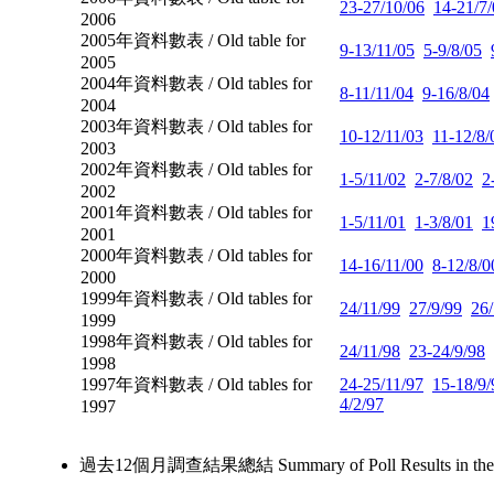
23-27/10/06
14-21/7
2006
2005年資料數表 / Old table for
9-13/11/05
5-9/8/05
2005
2004年資料數表 / Old tables for
8-11/11/04
9-16/8/04
2004
2003年資料數表 / Old tables for
10-12/11/03
11-12/8/
2003
2002年資料數表 / Old tables for
1-5/11/02
2-7/8/02
2
2002
2001年資料數表 / Old tables for
1-5/11/01
1-3/8/01
1
2001
2000年資料數表 / Old tables for
14-16/11/00
8-12/8/0
2000
1999年資料數表 / Old tables for
24/11/99
27/9/99
26/
1999
1998年資料數表 / Old tables for
24/11/98
23-24/9/98
1998
1997年資料數表 / Old tables for
24-25/11/97
15-18/9/
4/2/97
1997
過去12個月調查結果總結 Summary of Poll Results in the P