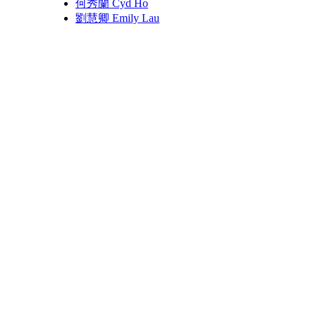
何秀蘭 Cyd Ho
劉慧卿 Emily Lau