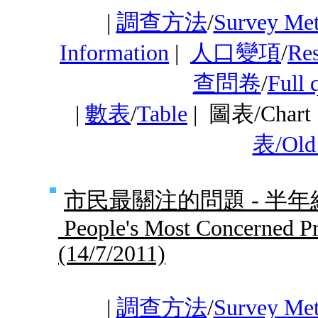
|
調查方法
/
Survey Me
Information
|
人口變項
/
Res
查問卷
/
Full 
|
數表
/
Table
|
圖表/Char
表/Old 
市民最關注的問題 - 半
People's Most Concerned Pr
(14/7/2011)
|
調查方法
/
Survey Me