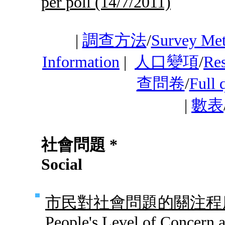
per poll
(14/7/2011)
|
調查方法
/
Survey Me
Information
|
人口變項
/
Res
查問卷
/
Full 
|
數表
社會問題 *
Social
市民對社會問題的關注程度
People's Level of Concern a