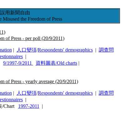
誤用新聞自由
 Misused the Freedom of Press
1)
of Press - per poll (20/9/2011)
mation
|
人口變項
/
Respondents' demographics
|
調查問
estionnaires
|
rt
9/1997-9/2011
資料圖表/Old charts
|
of Press - yearly average (20/9/2011)
mation
|
人口變項
/
Respondents' demographics
|
調查問
estionnaires
|
/Chart
1997-2011
|