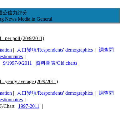
體公信力評分
ong News Media in General
)
- per poll (20/9/2011)
mation
|
人口變項
/
Respondents' demographics
|
調查問
estionnaires
|
rt
9/1997-9/2011
資料圖表/Old charts
|
- yearly average (20/9/2011)
mation
|
人口變項
/
Respondents' demographics
|
調查問
estionnaires
|
/Chart
1997-2011
|