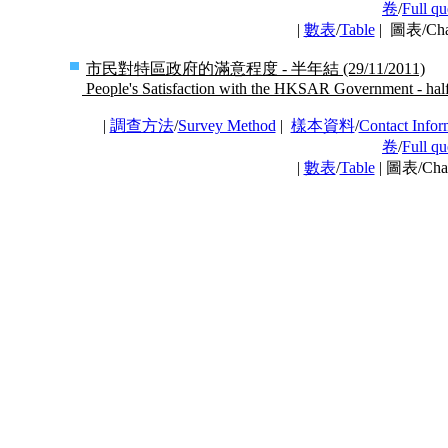
卷
/
Full qu
|
數表
/
Table
| 圖表/Ch
市民對特區政府的滿意程度 - 半年結 (29/11/2011)
People's Satisfaction with the HKSAR Government - half
|
調查方法
/
Survey Method
|
樣本資料
/
Contact Infor
卷
/
Full qu
|
數表
/
Table
| 圖表/Ch