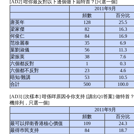
[AD2] 咁你最反對以下邊個做下屆特首？[只選一個]
2011年9月
頻數
百分比
唐英年
128
25.5
梁家傑
82
16.3
何俊仁
84
16.9
范徐麗泰
35
6.9
葉劉淑儀
56
11.3
梁振英
38
7.6
六個都反對
1
0.3
六個都不反對
23
4.6
唔知/難講
53
10.5
合計
500
100.0
[AD3] [次樣本] 咁係咩原因令你支持 [讀出Q1答案] 做
機排列，只選一個]
2011年9月
頻數
百分比
最可以捍衛香港核心價值
109
24.3
最得巿民支持
84
18.7