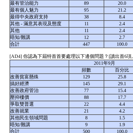
最有管治能力
89
20.0
最有個人魅力
95
21.2
最得中央政府支持
38
8.4
其他 - 滿意其表現及態度
11
2.4
其他
11
2.4
唔知/難講
12
2.7
合計
447
100.0
[AD4] 你認為下屆特首首要處理以下邊個問題？[讀出首6項
2011年9月
頻數
百分比
改善貧富懸殊
129
25.8
搞好經濟
145
29.1
改善政府管治
77
15.4
壓抑樓價
88
17.7
爭取雙普選
22
4.4
改善就業
21
4.2
其他民生領域問題
8
1.5
唔知/難講
9
1.9
合計
500
100.0