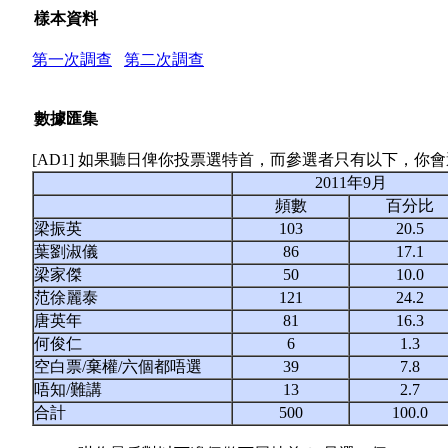
樣本資料
第一次調查
第二次調查
數據匯集
[AD1] 如果聽日俾你投票選特首，而參選者只有以下，你
2011年9月
頻數
百分比
梁振英
103
20.5
葉劉淑儀
86
17.1
梁家傑
50
10.0
范徐麗泰
121
24.2
唐英年
81
16.3
何俊仁
6
1.3
空白票/棄權/六個都唔選
39
7.8
唔知/難講
13
2.7
合計
500
100.0