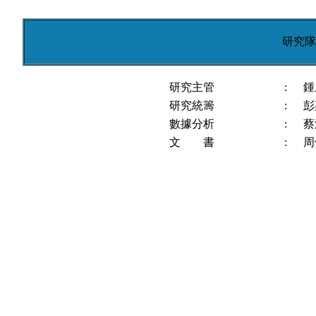
研究隊
研究主管
:
鍾
研究統籌
:
彭
數據分析
:
蔡
文 書
:
周