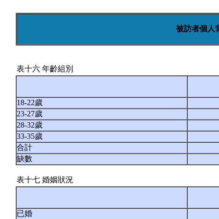
被訪者個人
表十六 年齡組別
18-22歲
23-27歲
28-32歲
33-35歲
合計
缺數
表十七 婚姻狀況
已婚