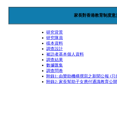
家長對香港教育制度意見
研究背景
研究隊員
樣本資料
調查設計
被訪者基本個人資料
調查結果
數據匯集
調查問卷
附錄1: 由贊助機構撰寫之新聞公報 (只
附錄2: 家長幫助子女應付通識教育公開