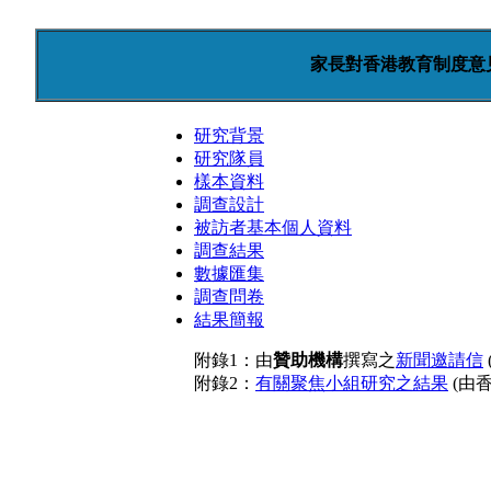
家長對香港教育制度意見
研究背景
研究隊員
樣本資料
調查設計
被訪者基本個人資料
調查結果
數據匯集
調查問卷
結果簡報
附錄1：由
贊助機構
撰寫之
新聞邀請信
附錄2：
有關聚焦小組研究之結果
(由