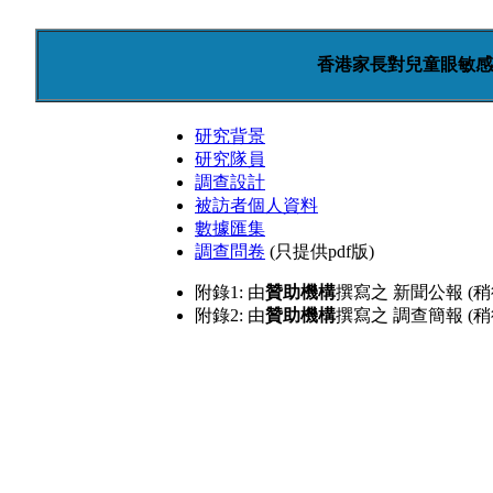
香港家長對兒童眼敏感
研究背景
研究隊員
調查設計
被訪者個人資料
數據匯集
調查問卷
(只提供pdf版)
附錄1: 由
贊助機構
撰寫之
新聞公報
(稍
附錄2: 由
贊助機構
撰寫之
調查簡報
(稍