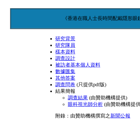
《香港在職人士長時間配戴隱形眼
研究背景
研究隊員
樣本資料
調查設計
被訪者基本個人資料
數據匯集
其他答案
調查問卷
(只提供pdf版)
結果簡報
調查結果
(由贊助機構提供)
眼科視光師分析
(由贊助機構提供
附錄：由贊助機構撰寫之
新聞公報