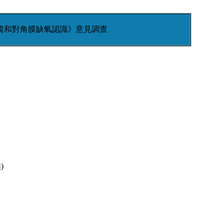
鏡和對角膜缺氧認識》意見調查
)