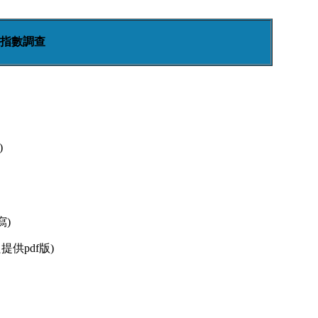
指數調查
)
寫)
提供pdf版)