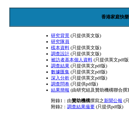
香港家庭快樂
研究背景
(只提供英文版)
研究隊員
樣本資料
(只提供英文版)
調查設計
(只提供英文版)
被訪者基本個人資料
(只提供英文pdf版
調查結果
(只提供英文pdf版)
數據匯集
(只提供英文pdf版)
深入分析
(只提供英文pdf版)
調查問卷
(只提供pdf版)
結果簡報
(由研究組及贊助機構聯合撰
附錄1：由
贊助機構
撰寫之
新聞公報
(只
附錄2：
調查結果撮要
(只提供pdf版)