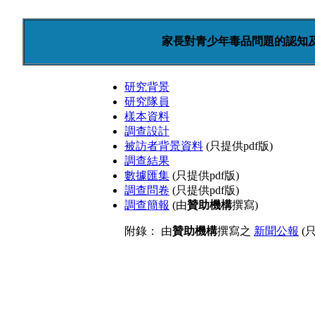
家長對青少年毒品問題的認知及
研究背景
研究隊員
樣本資料
調查設計
被訪者背景資料
(只提供pdf版)
調查結果
數據匯集
(只提供pdf版)
調查問卷
(只提供pdf版)
調查簡報
(由
贊助機構
撰寫)
附錄： 由
贊助機構
撰寫之
新聞公報
(只