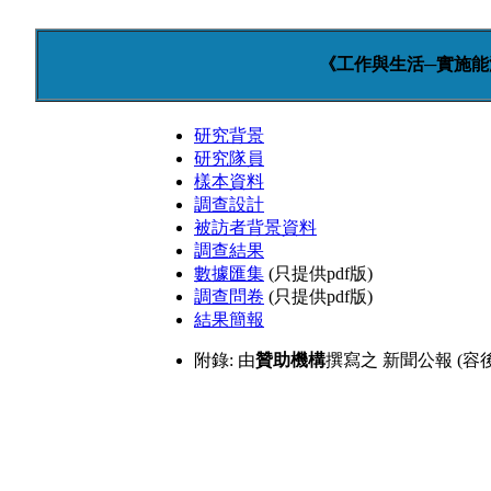
《工作與生活─實施能
研究背景
研究隊員
樣本資料
調查設計
被訪者背景資料
調查結果
數據匯集
(只提供pdf版)
調查問卷
(只提供pdf版)
結果簡報
附錄: 由
贊助機構
撰寫之
新聞公報 (容