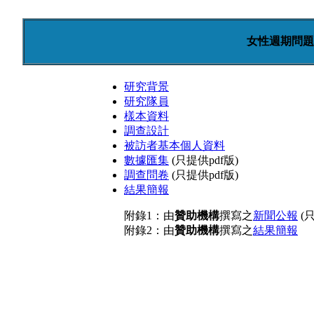
女性週期問題
研究背景
研究隊員
樣本資料
調查設計
被訪者基本個人資料
數據匯集
(只提供pdf版)
調查問卷
(只提供pdf版)
結果簡報
附錄1：由
贊助機構
撰寫之
新聞公報
(只
附錄2：由
贊助機構
撰寫之
結果簡報