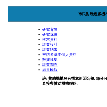
市民對玩遊戲機
研究背景
研究隊員
樣本資料
調查設計
調查結果
被訪者基本個人資料
數據匯集
調查問卷
結果簡報
註: 贊助機構另有撰寫新聞公報, 部分
直接與贊助機構聯絡.