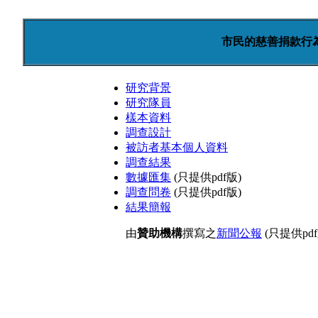
市民的慈善捐款行為
研究背景
研究隊員
樣本資料
調查設計
被訪者基本個人資料
調查結果
數據匯集
(只提供pdf版)
調查問卷
(只提供pdf版)
結果簡報
由
贊助機構
撰寫之
新聞公報
(只提供pdf