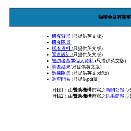
強積金及有關事
研究背景
(只提供英文版)
研究隊員
樣本資料
(只提供英文版)
調查設計
(只提供英文版)
被訪者基本個人資料
(只提供英文版)
調查結果
(只提供英文版)
數據匯集
(只提供英文pdf版)
調查問卷
(只提供pdf版)
附錄1：由
贊助機構
撰寫之
新聞公報
(只
附錄2：由
贊助機構
撰寫之
結果簡報
(