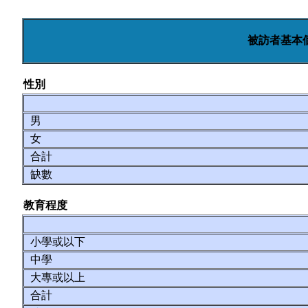
被訪者基本
性別
男
女
合計
缺數
教育程度
小學或以下
中學
大專或以上
合計