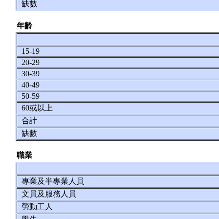
缺數
年齡
15-19
20-29
30-39
40-49
50-59
60或以上
合計
缺數
職業
專業及半專業人員
文員及服務人員
勞動工人