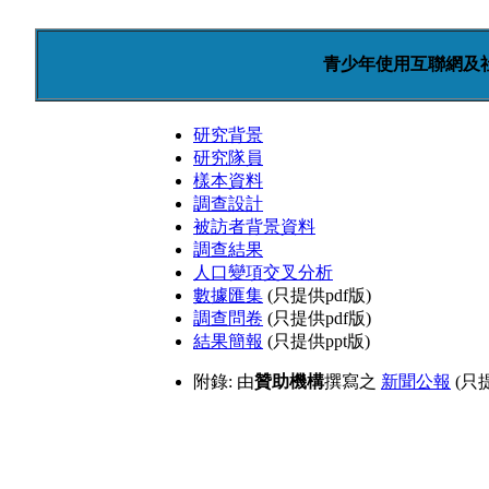
青少年使用互聯網及
研究背景
研究隊員
樣本資料
調查設計
被訪者背景資料
調查結果
人口變項交叉分析
數據匯集
(只提供pdf版)
調查問卷
(只提供pdf版)
結果簡報
(只提供ppt版)
附錄: 由
贊助機構
撰寫之
新聞公報
(只提