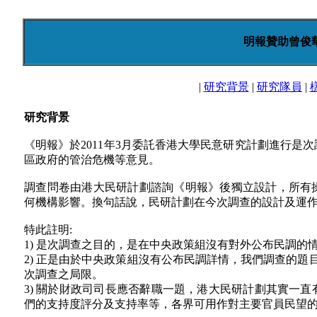
明報贊助曾俊
|
研究背景
|
研究隊員
|
研究背景
《明報》於2011年3月委託香港大學民意研究計劃進行是
區政府的管治危機等意見。
調查問卷由港大民研計劃諮詢《明報》後獨立設計，所有
何機構影響。換句話說，民研計劃在今次調查的設計及運
特此註明:
1) 是次調查之目的，是在中央政策組沒有對外公布民調的
2) 正是由於中央政策組沒有公布民調詳情，我們調查的題
次調查之局限。
3) 關於財政司司長應否辭職一題，港大民研計劃其實一
們的支持度評分及支持率等，各界可用作對主要官員民望