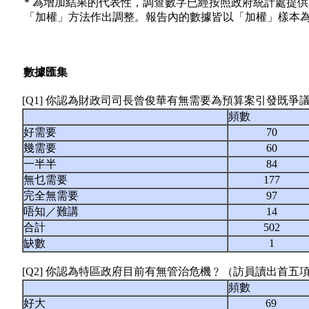
* 為增加結果的代表性，調查數字已經按照政府統計處提供
「加權」方法作出調整。報告內的數據皆以「加權」樣本
數據匯集
[Q1] 你認為財政司司長曾俊華有無需要為預算案引發既
頻數
好需要
70
幾需要
60
一半半
84
無乜需要
177
完全無需要
97
唔知／難講
14
合計
502
缺數
1
[Q2] 你認為特區政府目前有無管治危機﹖（訪員讀出首五
頻數
好大
69