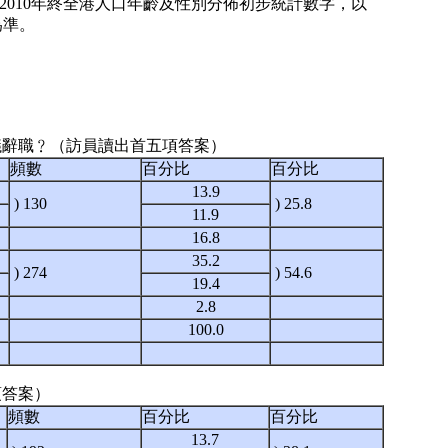
2010年終全港人口年齡及性別分佈初步統計數字，以
為準。
爭議辭職﹖（訪員讀出首五項答案）
頻數
百分比
百分比
13.9
) 130
) 25.8
11.9
16.8
35.2
) 274
) 54.6
19.4
2.8
100.0
項答案）
頻數
百分比
百分比
13.7