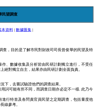
華民望調查
樣本資料
|
數據匯集
|
次調查，目的是了解市民對財政司司長曾俊華的民望及特
操作、數據收集及分析皆由民研計劃獨立進行，不受任
作上絕對獨立自主，結果亦由民研計劃全面負責。
情況下，去嘗試驗證他們的調查結果。
目用詞可能有所不同，而調查日期亦必定不一樣. 此乃今
直有進行特首及各問責官員民望之定期調查，包括量度他
的長線參考。