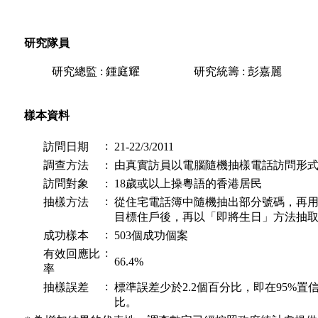
研究隊員
研究總監 : 鍾庭耀
研究統籌 : 彭嘉麗
樣本資料
:
訪問日期
21-22/3/2011
調查方法
:
由真實訪員以電腦隨機抽樣電話訪問形
訪問對象
:
18歲或以上操粵語的香港居民
:
抽樣方法
從住宅電話簿中隨機抽出部分號碼，再
目標住戶後，再以「即將生日」方法抽
:
成功樣本
503個成功個案
:
有效回應比
66.4%
率
:
抽樣誤差
標準誤差少於2.2個百分比，即在95%
比。