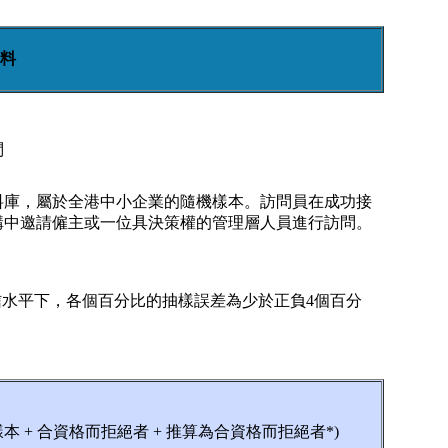
料
問
料庫，屬於全港中小企業的隨機樣本。訪問員在成功接
構中邀請僱主或一位具決策權的管理層人員進行訪問。
%置信水平下，各個百分比的抽樣誤差為少於正負4個百分
問樣本 + 合資格而拒絕者 + 推算為合資格而拒絕者*)