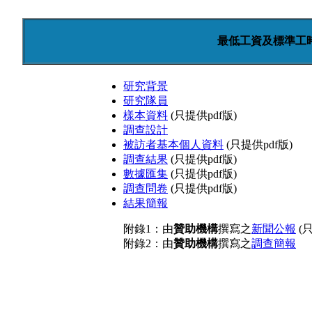
最低工資及標準工時
研究背景
研究隊員
樣本資料
(只提供pdf版)
調查設計
被訪者基本個人資料
(只提供pdf版)
調查結果
(只提供pdf版)
數據匯集
(只提供pdf版)
調查問卷
(只提供pdf版)
結果簡報
附錄1：由
贊助機構
撰寫之
新聞公報
(只
附錄2：由
贊助機構
撰寫之
調查簡報