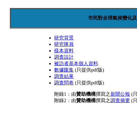
市民對全球氣候變化及
研究背景
研究隊員
樣本資料
調查設計
被訪者基本個人資料
數據匯集
(只提供pdf版)
調查結果
調查問卷
(只提供pdf版)
附錄1：由
贊助機構
撰寫之
新聞公報
(只
附錄2：由
贊助機構
撰寫之
調查摘要
(只