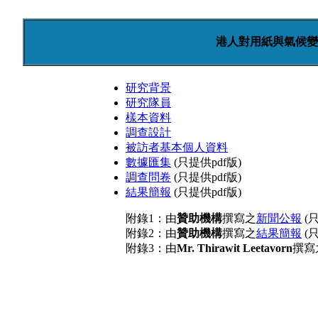
港人對用紙與氣候變
研究背景
研究隊員
樣本資料
調查設計
被訪者基本個人資料
數據匯集
(只提供pdf版)
調查問卷
(只提供pdf版)
結果簡報
(只提供pdf版)
附錄1：由
贊助機構
撰寫之
新聞公報
(只
附錄2：由
贊助機構
撰寫之
結果簡報
(只
附錄3：由
Mr. Thirawit Leetavorn
撰寫