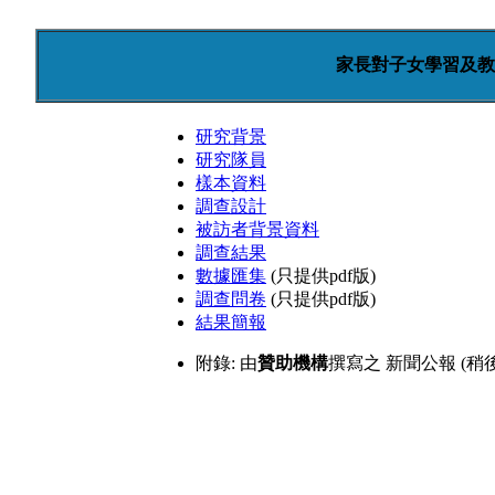
家長對子女學習及教
研究背景
研究隊員
樣本資料
調查設計
被訪者背景資料
調查結果
數據匯集
(只提供pdf版)
調查問卷
(只提供pdf版)
結果簡報
附錄: 由
贊助機構
撰寫之
新聞公報 (稍