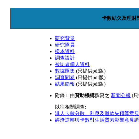
卡數結欠及理財
研究背景
研究隊員
樣本資料
調查設計
被訪者個人資料
數據匯集
(只提供pdf版)
調查問卷
(只提供pdf版)
結果簡報
(只提供pdf版)
附錄1: 由
贊助機構
撰寫之
新聞公報
(只
以往相關調查:
港人卡數分散、利息及還款失預算意見調查
經濟逆轉與卡數對生活質素影響意見調查 (