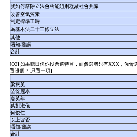
就如何廢除立法會功能組別凝聚社會共識
改善空氣質素
制定標準工時
為基本法二十三條立法
其他
唔知/難講
合計
[Q3] 如果聽日俾你投票選特首，而參選者只有XXX，你
選邊個？[只選一項]
梁振英
范徐麗泰
唐英年
葉劉淑儀
何俊仁
以上皆否
唔知/難講
合計