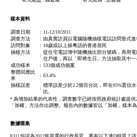
樣本資料
調查日期
:
11-12/10/2011
調查方法
:
由真實訪員以電腦隨機抽樣電話訪問形式進
訪問對象
:
18歲或以上操粵語的香港居民
抽樣方法
從住宅電話簿中隨機抽出部分號碼，再用電
:
住戶後，再以「即將生日」方法抽取其中一
成功樣本
:
533個成功個案
整體回應比
:
63.4%
率
抽樣誤差
標準誤差少於2.2個百分比，即在95%置信
:
比。
* 為增加結果的代表性，調查數字已經按照政府統計處提供
「加權」方法作出調整。報告內的數據皆以「加權」樣本為
數據匯集
[Q1] 你認為2012年當選的行政長官，要有以下邊D特質