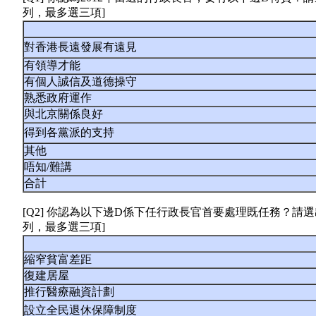
列，最多選三項]
對香港長遠發展有遠見
有領導才能
有個人誠信及道德操守
熟悉政府運作
與北京關係良好
得到各黨派的支持
其他
唔知/難講
合計
[Q2] 你認為以下邊D係下任行政長官首要處理既任務？請
列，最多選三項]
縮窄貧富差距
復建居屋
推行醫療融資計劃
設立全民退休保障制度