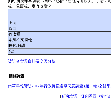
[Q6] 唐英年早前表示自己「感情上曾經有過缺失」，請
咗、負面咗、定冇改變？
正面
負面
冇改變
本身不支持他
唔知/難講
合計
被訪者背景資料及交叉分析
相關調查
南華早報贊助2012年行政長官選舉民意調查 (第一輪)之結果
|
研究背景
|
研究隊員
|
樣本資