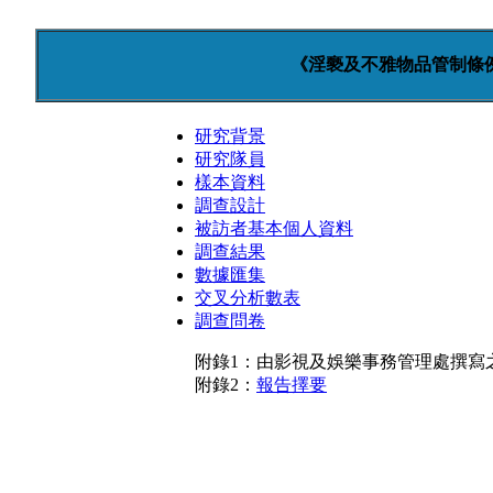
《淫褻及不雅物品管制條
研究背景
研究隊員
樣本資料
調查設計
被訪者基本個人資料
調查結果
數據匯集
交叉分析數表
調查問卷
附錄1：由影視及娛樂事務管理處撰寫
附錄2：
報告擇要