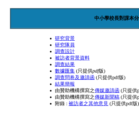
中小學校長對課本分
研究背景
研究隊員
調查設計
被訪者背景資料
調查結果
數據匯集
(只提供
pdf
版)
調查問卷及邀請函
(只提供pdf版)
結果簡報
由贊助機構撰寫之
傳媒邀請函
(只提供p
由贊助機構撰寫之
傳媒新聞稿
(只提供p
附錄 :
被訪者之其他意見
(只提供pdf版)