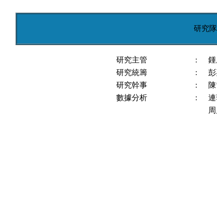
研究隊
研究主管
:
鍾
研究統籌
:
彭
研究幹事
:
陳
數據分析
:
連
周