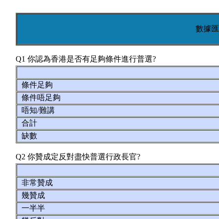
數據匯
Q1 你認為香港是否有足夠條件進行普選?
條件足夠
條件唔足夠
唔知/難講
合計
缺數
Q2 你贊成定反對盡快普選行政長官?
非常贊成
幾贊成
一半半