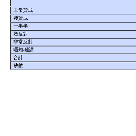
非常贊成
幾贊成
一半半
幾反對
非常反對
唔知/難講
合計
缺數