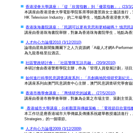
香港浸會大學講座：「從「欣賞指數」到「優眾指數」」(23/3/20
本講座由香港浸會大學電影學院客席導師蕭景路女士邀請進行，對象為香
HK Television Industry」的二年級學生，地點為香港浸會大學。
香港珠海書院講座：「民調可以更有意思和更精確嗎？ 慎思民調在香港
講座由香港珠海書院舉辦，對象為香港珠海書院學生，地點為香
人才向心力論壇2010 (3/12/2010)
論壇由星島新聞集團屬下之人力資源網「A級人才網A-Perfor
為九龍香格里拉酒店。
社區警政研討會：「社區警隊互諒共融」 (20/9/2010)
本研討會由香港警察學院主辦，作為「管理人員發展計劃」項目
如何進行科學民意調查講座系列：「共創兩地民情研究新紀元」(31/
本講座系列由澳門民意調查中心主辦，澳門民意調查研究學會協
香港市務學會講座︰「輿情研究的誠素」 (27/5/2010)
講座由香港市務學會舉辦，對象為企業之市場主管、策劃主管及
香港城市大學講座：分析觀眾與傳媒策略：「電視節目欣賞指數調查」
本工作坊是應香港城市大學傳媒及傳播系祝建華教授邀請進行，屬於該系課程CO
Strategies」的一個環節。
人才向心力論壇2009 (3/12/2009)