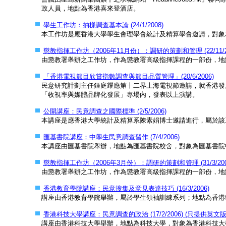
政人員，地點為香港喜來登酒店。
學生工作坊：抽樣調查基本論 (24/1/2008)
本工作坊是應香港大學學生會理學會統計及精算學會邀請，對象
懲教指揮工作坊（2006年11月份）：調研的策劃和管理 (22/11/2
由懲教署舉辦之工作坊，作為懲教署高級指揮課程的一部份，地
「香港電視節目欣賞指數調查與節目品質管理」(20/6/2006)
民意研究計劃主任鍾庭耀應第十二界上海電視節邀請，就香港發
「收視率與媒體品牌化發展」專場內，發表以上演講。
公開講座：民意調查之國際標準 (2/5/2006)
本講座是應香港大學統計及精算系陳素娟博士邀請進行，屬於該系課
匯基書院講座：中學生民意調查習作 (7/4/2006)
本講座由匯基書院舉辦，地點為匯基書院校舍，對象為匯基書院
懲教指揮工作坊（2006年3月份）：調研的策劃和管理 (31/3/200
由懲教署舉辦之工作坊，作為懲教署高級指揮課程的一部份，地
香港教育學院講座：民意搜集及意見表達技巧 (16/3/2006)
講座由香港教育學院舉辦，屬於學生領袖訓練系列；地點為香港
香港科技大學講座：民意調查的政治 (17/2/2006) (只提供英文版
講座由香港科技大學舉辦，地點為科技大學，對象為香港科技大