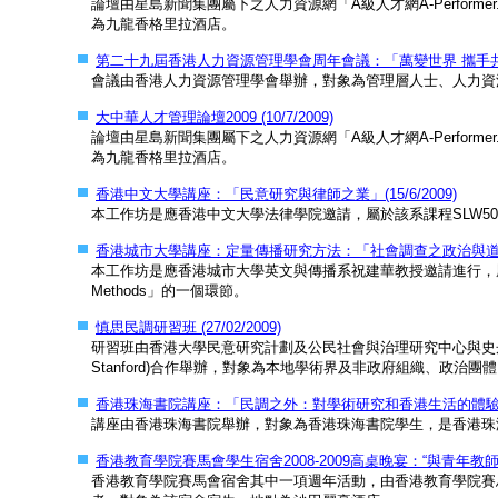
論壇由星島新聞集團屬下之人力資源網「A級人才網A-Perfor
為九龍香格里拉酒店。
第二十九屆香港人力資源管理學會周年會議：「萬變世界 攜手共贏」(2
會議由香港人力資源管理學會舉辦，對象為管理層人士、人力資
大中華人才管理論壇2009 (10/7/2009)
論壇由星島新聞集團屬下之人力資源網「A級人才網A-Perfor
為九龍香格里拉酒店。
香港中文大學講座：「民意研究與律師之業」(15/6/2009)
本工作坊是應香港中文大學法律學院邀請，屬於該系課程SLW5003A
香港城市大學講座：定量傳播研究方法：「社會調查之政治與道德」(2
本工作坊是應香港城市大學英文與傳播系祝建華教授邀請進行，屬於該系課程COM2
Methods」的一個環節。
慎思民調研習班 (27/02/2009)
研習班由香港大學民意研究計劃及公民社會與治理研究中心與史丹福大學慎思民主中心
Stanford)合作舉辦，對象為本地學術界及非政府組織、政
香港珠海書院講座：「民調之外：對學術研究和香港生活的體驗和執著」
講座由香港珠海書院舉辦，對象為香港珠海書院學生，是香港珠
香港教育學院賽馬會學生宿舍2008-2009高桌晚宴：“與青年教師對話 –
香港教育學院賽馬會宿舍其中一項週年活動，由香港教育學院賽馬會