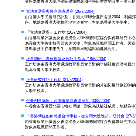
講座為由香港大學理學院舉辦的暑期科學研習營的其中一項活動
立法會選舉與民意調查講座 (26/7/2004)
由香港大學民意研究計劃，香港大學聯合夏日舍堂2004，利銘
座。地點為香港大學校園沙宣道會堂，對象為香港大學學生。
「立法會選舉」工作坊 (10/7/2004)
由香港報業評議會及香港浸會大學傳理學院媒介與傳媒研究中心
為浸會大學善衡校園邵逸夫大樓，對象為現職新聞工作者。民意
選舉事務主任李榮先生，及南華早報編輯楊健興先生。
社會調研、考察理論及技巧工作坊 (18/6/2004)
工作坊為由香港大學通識教育委員會舉辦的李韶社會經濟考察計劃
點為香港大學主校園。
社會研究技巧工作坊 (31/5/2004)
工作坊為由香港大學通識教育委員會舉辦的才能拓展計劃2004
大學主校園。
午餐例會講座：台灣選舉與香港民意 (30/3/2004)
午餐會由香港西北區扶輪社舉辦，對象為扶輪社成員，地點為中
「香港傳媒如何報道台灣事務 - 從台灣大選說起」研討會 (27/3/2
由香港報業評議會及香港浸會大學傳理學院媒介與傳媒研究中心
對象為現職新聞工作者。