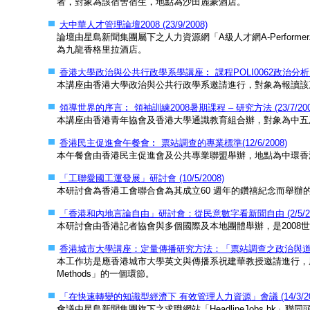
者，對象為該宿舍宿生，地點為沙田麗豪酒店。
大中華人才管理論壇2008 (23/9/2008)
論壇由星島新聞集團屬下之人力資源網「A級人才網A-Perfor
為九龍香格里拉酒店。
香港大學政治與公共行政學系學講座︰ 課程POLI0062政治分析 (19/
本講座由香港大學政治與公共行政學系邀請進行，對象為報讀該系課
領導世界的序言︰ 領袖訓練2008暑期課程 – 研究方法 (23/7/200
本講座由香港青年協會及香港大學通識教育組合辦，對象為中五
香港民主促進會午餐會︰ 票站調查的專業標準(12/6/2008)
本午餐會由香港民主促進會及公共專業聯盟舉辦，地點為中環香
「工聯愛國工運發展」研討會 (10/5/2008)
本研討會為香港工會聯合會為其成立60 週年的鑽禧紀念而舉辦
「香港和內地言論自由」研討會：從民意數字看新聞自由 (2/5/20
本研討會由香港記者協會與多個國際及本地團體舉辦，是2008
香港城市大學講座：定量傳播研究方法：「票站調查之政治與道德」(2
本工作坊是應香港城市大學英文與傳播系祝建華教授邀請進行，屬於該系課程EN35
Methods」的一個環節。
「在快速轉變的知識型經濟下 有效管理人力資源」會議 (14/3/20
會議由星島新聞集團旗下之求職網站「HeadlineJobs.h