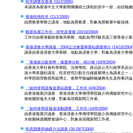
民意調查在香港 (15/2/2005)
本講座為香港中文大學新聞傳播碩士課程的其中一節，由信報總
香港民情民意 (21/1/2005)
由懲教署舉辦之講座，地點為懲教署，對象為懲教署中級指揮。
觀眾拓展工作坊：研究及發展 (20/10/2004)
工作坊由香港藝術發展局舉辦，地點為灣仔駱克道三號香港小童
香港浸會大學講座：2004立法會選舉票站調查簡介 (14/10/2004
講座由香港浸會大學舉辦，地點為浸會大學，對象為浸會大學傳
「香港政治新形勢：後選舉分析」研討會 (18/9/2004)
由香港大學社會科學學院、法律學院、政治及公共行政學系及比
港大學黃麗松講堂，民意研究計劃主任鍾庭耀博士為講者之一，
科學部助理教授馬嶽博士、南華早報編輯楊健興先生及時事評論
「如何使用及報道票站調查」工作坊 (4/9/2004)
由香港報業評議會、香港浸會大學傳理學院媒介與傳媒研究中心
衡校園邵逸夫大樓，對象為現職新聞工作者。
「如何使用及報道滾動調查」工作坊 (14/8/2004)
由香港報業評議會、香港浸會大學傳理學院媒介與傳媒研究中心
夫校園林護國際會議中心，對象為現職新聞工作者。
民意調查與抽樣方法講座 (28-29/7/2004)