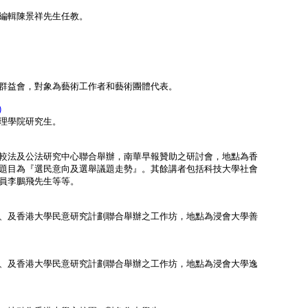
編輯陳景祥先生任教。
群益會，對象為藝術工作者和藝術團體代表。
)
理學院研究生。
較法及公法研究中心聯合舉辦，南華早報贊助之研討會，地點為香
題目為『選民意向及選舉議題走勢』。其餘講者包括科技大學社會
員李鵬飛先生等等。
、及香港大學民意研究計劃聯合舉辦之工作坊，地點為浸會大學善
、及香港大學民意研究計劃聯合舉辦之工作坊，地點為浸會大學逸