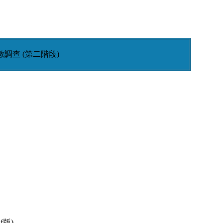
數調查 (第二階段)
f版)