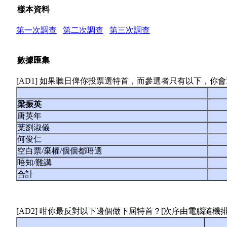
樣本資料
第一次調查
第二次調查
第三次調查
數據匯集
[AD1] 如果聽日俾你投票選特首，而參選者只有以下，你
梁振
英
唐英年
葉劉淑儀
何俊仁
空白票/棄權/個個都唔選
唔知/難講
合計
[AD2] 咁你最反對以下邊個做下屆特首？[次序由電腦隨機