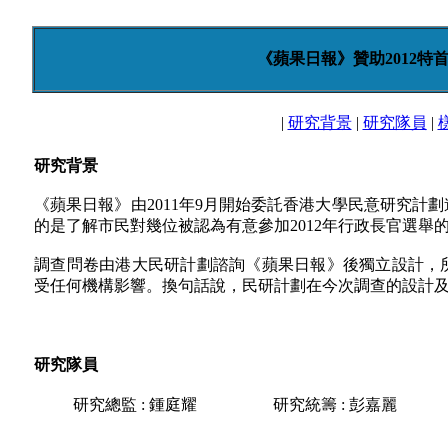
《蘋果日報》贊助2012特首
|
研究背景
|
研究隊員
|
研究背景
《蘋果日報》由2011年9月開始委託香港大學民意研究計劃
的是了解市民對幾位被認為有意參加2012年行政長官選舉
調查問卷由港大民研計劃諮詢《蘋果日報》後獨立設計，
受任何機構影響。換句話說，民研計劃在今次調查的設計
研究隊員
研究總監 : 鍾庭耀
研究統籌 : 彭嘉麗