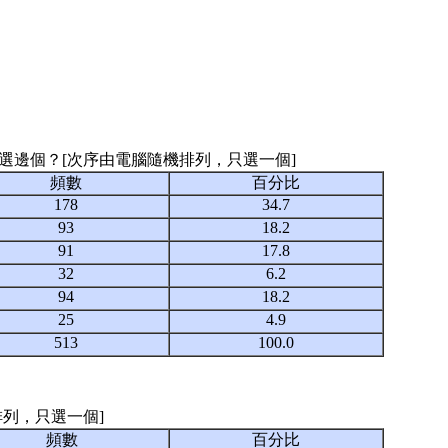
會選邊個？[次序由電腦隨機排列，只選一個]
頻數
百分比
178
34.7
93
18.2
91
17.8
32
6.2
94
18.2
25
4.9
513
100.0
排列，只選一個]
頻數
百分比