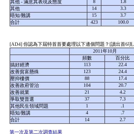
8
1.8
其他 - 滿意其表現及態度
14
3.3
其他
15
3.7
唔知/難講
423
100.0
合計
[AD4] 你認為下屆特首首要處理以下邊個問題？[讀出首6項
2011年10月
頻數
百分比
113
22.4
搞好經濟
123
24.4
改善貧富懸殊
88
17.4
壓抑樓價
104
20.7
改善政府管治
21
4.2
改善就業
37
7.3
爭取雙普選
1
.1
其他民生領域問題
4
.7
唔知/難講
14
2.7
合計
第一次及第二次調查結果