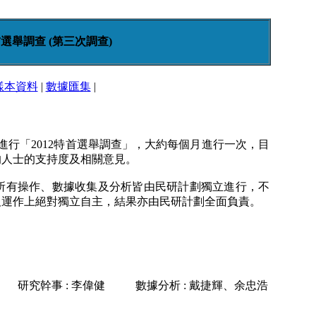
選舉調查 (第三次調查)
樣本資料
|
數據匯集
|
進行「2012特首選舉調查」，大約每個月進行一次，目
的人士的支持度及相關意見。
所有操作、數據收集及分析皆由民研計劃獨立進行，不
及運作上絕對獨立自主，結果亦由民研計劃全面負責。
研究幹事 : 李偉健
數據分析 : 戴捷輝、余忠浩