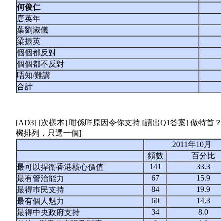
何俊
仁
唐英年
葉劉淑儀
梁振英
個個都反對
個個都不反對
唔知/難講
合計
[AD3] [次樣本] 咁係咩原因令你支持 [讀出Q1答案] 做
機排列，只選一個]
2011年10月
頻數
百分比
141
33.3
最可以捍衛香港核心價值
67
15.9
最有管治能力
84
19.9
最得巿民支持
60
14.3
最有個人魅力
34
8.0
最得中央政府支持