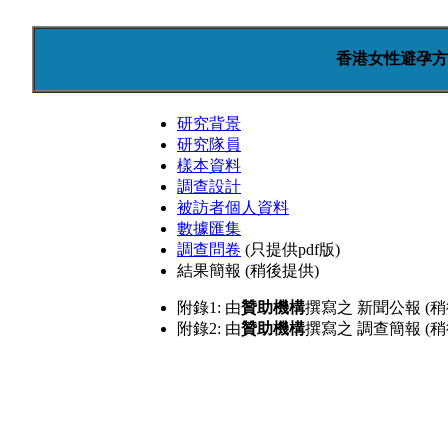
香港女性避孕方
研究背景
研究隊員
樣本資料
調查設計
被訪者個人資料
數據匯集
調查問卷
(只提供pdf版)
結果簡報
(稍後提供)
附錄1: 由
贊助機構
撰寫之
新聞公報
(稍
附錄2: 由
贊助機構
撰寫之 調查簡報 (稍