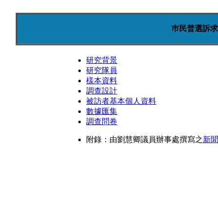
巿民普選訴求
研究背景
研究隊員
樣本資料
調查設計
被訪者基本個人資料
數據匯集
調查問卷
附錄：由劉慧卿議員辦事處撰寫之
新