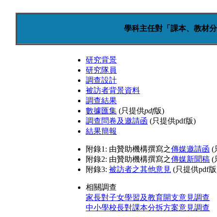
學科主任對「課本、教材分
研究背景
研究隊員
調查設計
被訪者背景資料
調查結果
數據匯集
(只提供
pdf
版)
調查問卷及邀請函
(只提供pdf版)
結果簡報
附錄1: 由贊助機構撰寫之
傳媒邀請函
(
附錄2: 由贊助機構撰寫之
傳媒新聞稿
(
附錄3:
被訪者之其他意見
(只提供pdf版
相關調查
家長對子女學習及教育開支意見調查
中小學校長對課本分拆方案意見調查