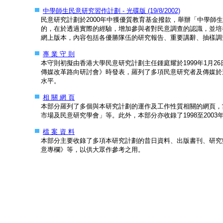
中學師生民意研究習作計劃 - 光碟版 (19/8/2002)
民意研究計劃於2000年中獲優質教育基金撥款，舉辦「中學師
的，在於透過實際的經驗，增加參與者對民意調查的認識，並培
網上版本，內容包括各優勝隊伍的研究報告、重要講辭、抽樣調
專 業 守 則
本守則初擬由香港大學民意研究計劃主任鍾庭耀於1999年1月
傳媒改革路向研討會》時發表，羅列了多項民意研究者及傳媒於
水平。
相 關 網 頁
本部分羅列了多個與本研究計劃的運作及工作性質相關的網頁，
市場及民意研究學會」等。此外，本部分亦收錄了1998至200
檔 案 資 料
本部分主要收錄了多項本研究計劃的昔日資料、出版書刊、研究
意專欄》等，以供大眾作參考之用。