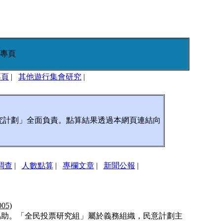
專頁
專頁
|
其他遊行集會研究
|
研究計劃」全面負責。點算結果透過本網頁連結向
調查
|
人數點算
|
專欄文章
|
新聞公報
|
05)
協助。「全民投票研究組」屬於義務組織，民意計劃主