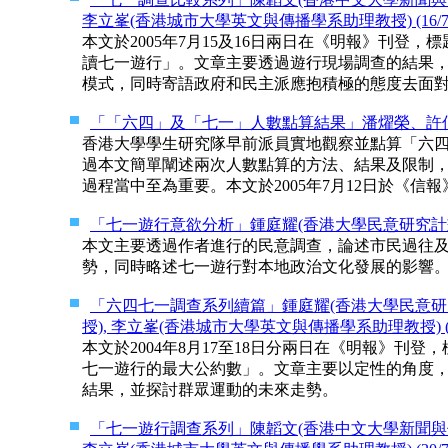
李立峯(香港城市大學英文與傳播學系助理教授) (16/7/2
本文於2005年7月15及16日兩日在《明報》刊登
讀七一遊行」。文章主要透過遊行現場調查的結果
模式，同時寄語政府和民主派應抱積極的態度去面
「「六四」及「七一」人數點算結果」潘燿榮、許仲琛（
香港大學學生研究隊早前派員實地觀察並點算「六
過本文簡單闡述兩次人數點算的方法、結果及限制
過程當中至為重要。本文於2005年7月12日於《信
「七一遊行意欲分析」鍾庭耀(香港大學民意研究計劃主任) 
本文主要透過作者進行的民意調查，論述市民過往
勢，同時略述七一遊行對本地政治文化發展的影響。本
「六四七一調查系列續篇」鍾庭耀(香港大學民意研究
授), 李立峯(香港城市大學英文與傳播學系助理教授) (18/
本文於2004年8月17至18日分兩日在《明報》刊
七一遊行的最大公約數」。文章主要以定性的角度
結果，並探討群眾運動的未來走勢。
「七一遊行調查系列」陳韜文(香港中文大學新聞與傳