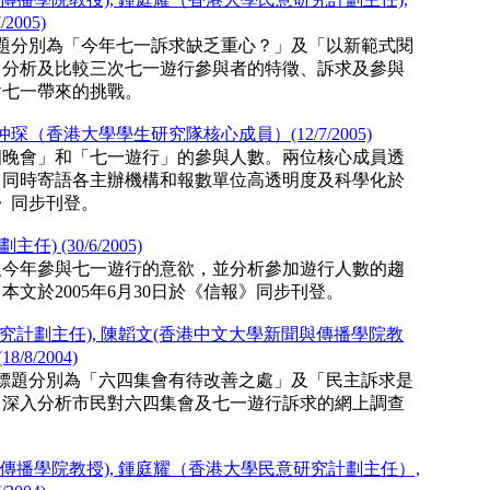
005)
，標題分別為「今年七一訴求缺乏重心？」及「以新範式閱
，分析及比較三次七一遊行參與者的特徵、訴求及參與
對七一帶來的挑戰。
香港大學學生研究隊核心成員）(12/7/2005)
四晚會」和「七一遊行」的參與人數。兩位核心成員透
，同時寄語各主辦機構和報數單位高透明度及科學化於
報》同步刊登。
(30/6/2005)
及今年參與七一遊行的意欲，並分析參加遊行人數的趨
文於2005年6月30日於《信報》同步刊登。
計劃主任), 陳韜文(香港中文大學新聞與傳播學院教
8/2004)
登，標題分別為「六四集會有待改善之處」及「民主訴求是
，深入分析市民對六四集會及七一遊行訴求的網上調查
播學院教授), 鍾庭耀（香港大學民意研究計劃主任）,