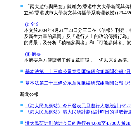
「兩大遊行與民意」陳韜文(香港中文大學新聞與傳播學
立峯(香港城市大學英文與傳播學系助理教授) (29/4/20
(i) 全文
本文於2004年4月21至23日分三日在《信報》刊
及新生力量的異同」及「遊行人士的政治傳播行為
的背景，及分析「積極參與者」和「可能參與者」
(ii) 摘要
本摘要為方便讀者了解文章而設，一切以原文為準
基本法第二十三條公眾意見匯編研究組新聞公報 (只提供pdf版
基本法第二十三條公眾意見匯編研究組新聞公報 (只提供pdf版
新聞公報
《港大民意網站》今日發表元旦遊行人數統計 (6/1/20
《港大民意網站》港大民研計劃估計昨日的爭取普選遊行有1.
港大民研計劃估計今日的遊行有4,000至4,700人參加 (18/