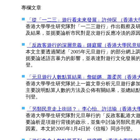
專欄文章
「從「一二三」遊行看未來發展」許仲琛 （香港大學學生研
香港大學學生研究隊對「一二三遊行」作出觀察及
及結果，並扼要論析市民對是次遊行反應冷淡的原因。
「反政客遊行的深層意義」鍾庭耀（香港大學民意研究計劃
本文主要透過闡述「2005年元旦遊行」的部分網
扼要論述語言暴力的影響，並表達對遊行文化發展的期
登。
「元旦遊行人數點算結果」詹鋌鏘、蕭柔芮（香港大學學生
香港大學學生研究隊於上一篇文章分析元旦遊行參
主要說明點算人數的方法及公佈有關結果，並總結點算
刊登。
「另類民意走上街頭？」李心怡、許洁瑜（香港大學學生研
香港大學學生研究隊對元旦舉行的「反政客亂港大
要論析是項遊行背後的啟示，並集中討論另類民意
因素。本文於2005年1月4日於《信報》同步刊登。