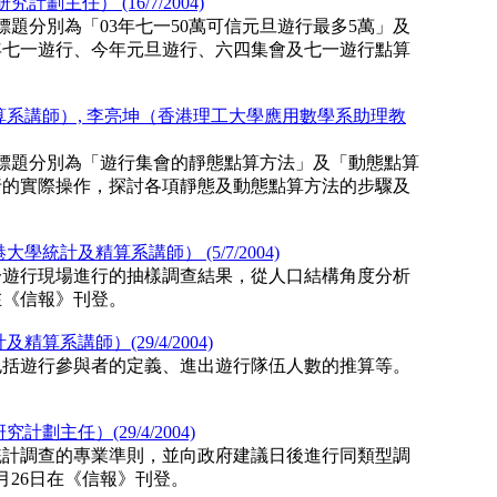
主任） (16/7/2004)
，標題分別為「03年七一50萬可信元旦遊行最多5萬」及
去年七一遊行、今年元旦遊行、六四集會及七一遊行點算
系講師）, 李亮坤（香港理工大學應用數學系助理教
登，標題分別為「遊行集會的靜態點算方法」及「動態點算
行的實際操作，探討各項靜態及動態點算方法的步驟及
計及精算系講師） (5/7/2004)
七一遊行現場進行的抽樣調查結果，從人口結構角度分析
在《信報》刊登。
系講師）(29/4/2004)
包括遊行參與者的定義、進出遊行隊伍人數的推算等。
。
主任）(29/4/2004)
統計調查的專業準則，並向政府建議日後進行同類型調
月26日在《信報》刊登。