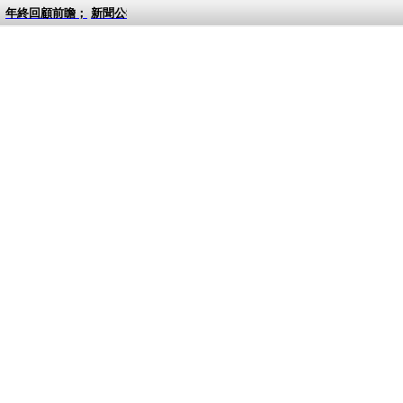
年終回顧前瞻；
新聞公報；
***