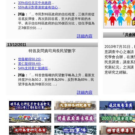
33%信任北京中央政府
...
55%表示對香港前途有信心
...
評論：
「...
巿民對特區政府的信任程度，三個月前從
谷底反彈後，再次跌回谷底，至大約是半年前的水
平。表示信任特區政府的佔35個百分比，信任淨值為
正3個百分比
...」
「共創
詳細內容
13/12/2011
2010年7月31
特首及問責司局長民望數字
意調查中心之邀請
究學會合辦，在澳
曾蔭權得50.2分
...
民意調查」講座系
黃仁龍得59.4分
...
究新紀元」之演講
54%支持黃仁龍續任
...
意研究之經驗。
評論：
「...
特首曾蔭權的民望數字略為上升，最新支
持度評分為50.2，支持率為26%，反對率為65%，民
望淨值為負39個百分比
...」
詳細內容