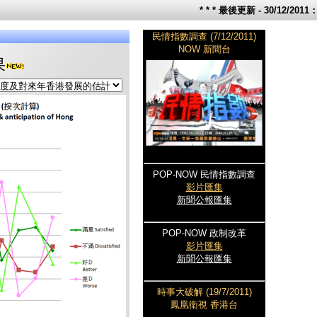
* * * 最後更新 -
30/12/2011
：
民情指數調查 (7/12/2011)
NOW 新聞台
果
POP-NOW 民情指數調查
影片匯集
新聞公報匯集
POP-NOW 政制改革
影片匯集
新聞公報匯集
時事大破解 (19/7/2011)
鳳凰衛視 香港台