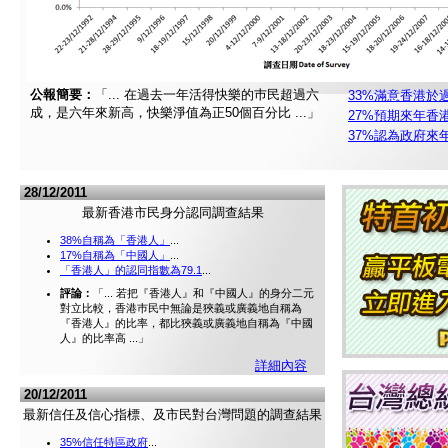
公報簡要：
「...
在過去一年活得快樂的巿民超過六
33%滿意香港於
成，是六年來新高，快樂淨值為正50個百分比
...」
27%預期來年香
37%認為政府來
28/12/2011
最新香港市民身分認同調查結果
38%自稱為「香港人」
...
17%自稱為「中國人」
...
「香港人」的認同指數為79.1
...
評論：
「...
若把『香港人』和『中國人』的身分二元
對立比較，香港巿民中無論是狹義或廣義地自稱為
『香港人』的比率，都比狹義或廣義地自稱為『中國
人』的比率高
...」
詳細內容
20/12/2011
最新信任及信心指標、及市民對台灣問題的調查結果
35%信任特區政府
...